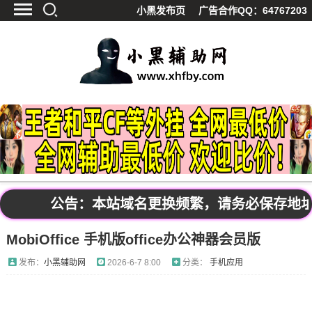
小黑发布页
广告合作QQ：64767203
首页
最新资讯
技术教程
游戏辅助
精品软件
源码分享
资源宝库
黑料吃呱
公告：本站域名更换频繁，请务必保存地址发布
值得一看
MobiOffice 手机版office办公神器会员版
影视解析
站内公告
发布：
小黑辅助网
2026-6-7 8:00
分类：
手机应用