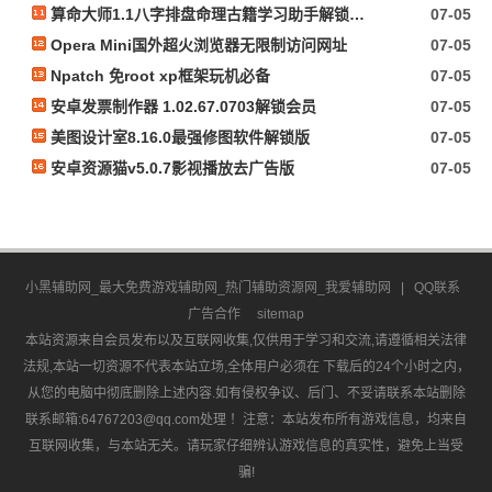
算命大师1.1八字排盘命理古籍学习助手解锁会员
07-05
Opera Mini国外超火浏览器无限制访问网址
07-05
Npatch 免root xp框架玩机必备
07-05
安卓发票制作器 1.02.67.0703解锁会员
07-05
美图设计室8.16.0最强修图软件解锁版
07-05
安卓资源猫v5.0.7影视播放去广告版
07-05
小黑辅助网_最大免费游戏辅助网_热门辅助资源网_我爱辅助网
|
QQ联系
广告合作
sitemap
本站资源来自会员发布以及互联网收集,仅供用于学习和交流,请遵循相关法律
法规,本站一切资源不代表本站立场,全体用户必须在 下载后的24个小时之内，
从您的电脑中彻底删除上述内容.如有侵权争议、后门、不妥请联系本站删除
联系邮箱:64767203@qq.com处理 ！注意：本站发布所有游戏信息，均来自
互联网收集，与本站无关。请玩家仔细辨认游戏信息的真实性，避免上当受
骗!