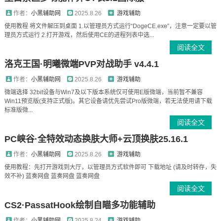
作者：
小黑辅助网
2025.8.26
游戏辅助
使用教程 将文件解压到桌面 1.以管理员方式运行“DogeCE.exe”，注意一定要以管
理员方式运行 2.打开游戏，然后使用CE的进程列表中选...
阅读全文
洛克王国·明曦微端PVP对战助手 v4.4.1
作者：
小黑辅助网
2025.8.26
游戏辅助
微端选择 32bit设备与Win7及以下版本系统仅可使用E版微端，当前暂不兼容
Win11预览版(支持正式版)。其它设备请优先尝试Pro版微端，若无法使用请下载
标准版微...
阅读全文
PC峡谷·全特效动态换肤大师+云顶换肤25.16.1
作者：
小黑辅助网
2025.8.26
游戏辅助
使用教程：先打开游戏到大厅，以管理员方式软件即可 下载地址 (请及时转存，失
效不补) 蓝奏网盘 蓝奏网盘 蓝奏网盘
阅读全文
CS2·PassatHook绘制自瞄多功能辅助
作者：
小黑辅助网
2025.8.24
游戏辅助