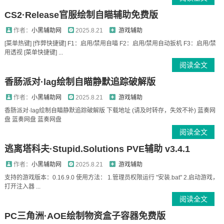
CS2·Release官服绘制自瞄辅助免费版
作者：
小黑辅助网
2025.8.21
游戏辅助
[菜单热键] [作弊快捷键] F1：启用/禁用自喵 F2：启用/禁用自动扳机 F3：启用/禁
用透视 [菜单快捷键] ...
阅读全文
香肠派对·lag绘制自瞄静默追踪破解版
作者：
小黑辅助网
2025.8.21
游戏辅助
香肠派对·lag绘制自瞄静默追踪破解版 下载地址 (请及时转存，失效不补) 蓝奏网
盘 蓝奏网盘 蓝奏网盘
阅读全文
逃离塔科夫·Stupid.Solutions PVE辅助 v3.4.1
作者：
小黑辅助网
2025.8.21
游戏辅助
支持的游戏版本：0.16.9.0 使用方法： 1.管理员权限运行 "安装.bat" 2.启动游戏，
打开注入器 ...
阅读全文
PC三角洲·AOE绘制物资盒子容器免费版