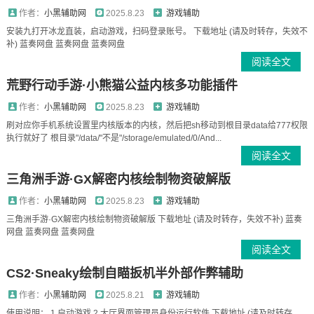
作者：
小黑辅助网
2025.8.23
游戏辅助
安装九打开冰龙直装，启动游戏，扫码登录账号。 下载地址 (请及时转存，失效不
补) 蓝奏网盘 蓝奏网盘 蓝奏网盘
阅读全文
荒野行动手游·小熊猫公益内核多功能插件
作者：
小黑辅助网
2025.8.23
游戏辅助
刷对应你手机系统设置里内核版本的内核，然后把sh移动到根目录data给777权限
执行就好了 根目录"/data/"不是"/storage/emulated/0/And...
阅读全文
三角洲手游·GX解密内核绘制物资破解版
作者：
小黑辅助网
2025.8.23
游戏辅助
三角洲手游·GX解密内核绘制物资破解版 下载地址 (请及时转存，失效不补) 蓝奏
网盘 蓝奏网盘 蓝奏网盘
阅读全文
CS2·Sneaky绘制自瞄扳机半外部作弊辅助
作者：
小黑辅助网
2025.8.21
游戏辅助
使用说明： 1.启动游戏 2.大厅界面管理员身份运行软件 下载地址 (请及时转存，