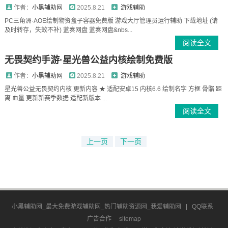
作者：
小黑辅助网
2025.8.21
游戏辅助
PC三角洲·AOE绘制物资盒子容器免费版 游戏大厅管理员运行辅助 下载地址 (请
及时转存，失效不补) 蓝奏网盘 蓝奏网盘&nbs...
阅读全文
无畏契约手游·星光兽公益内核绘制免费版
作者：
小黑辅助网
2025.8.21
游戏辅助
星光兽公益无畏契约内核 更新内容 ★ 适配安卓15 内核6.6 绘制名字 方框 骨骼 距
离 血量 更新新赛季数据 适配新版本 ...
阅读全文
上一页
下一页
小黑辅助网_最大免费游戏辅助网_热门辅助资源网_我爱辅助网
|
QQ联系
广告合作
sitemap