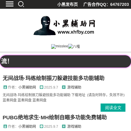
小黑发布页
广告合作QQ：64767203
首页
最新资讯
技术教程
游戏辅助
精品软件
！
源码分享
资源宝库
无间战场·玛练绘制振刀躲避技能多功能辅助
黑料吃呱
作者：
小黑辅助网
2025.9.7
游戏辅助
值得一看
无间战场·玛练绘制振刀躲避技能多功能辅助 下载地址 (请及时转存，失效不补)
蓝奏网盘 蓝奏网盘 蓝奏网盘
影视解析
阅读全文
站内公告
PUBG绝地求生·MH绘制自瞄多功能免费辅助
作者：
小黑辅助网
2025.9.7
游戏辅助