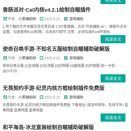
阅读全文
香肠派对·Cat内核v4.2.1绘制自瞄插件
作者：
小黑辅助网
2025.8.23
游戏辅助
1.将下载的文件夹解压至任意目录 2.MT管理器，点击“开启辅助.sh”，弹窗中点击
设置，勾选使用Root权限，点击执行即可 注意：必须勾选Root环境执...
阅读全文
使命召唤手游·不知名五服绘制自瞄辅助破解版
作者：
小黑辅助网
2025.8.23
游戏辅助
使命召唤五服 [1]全球服 [2]台湾服 [3]日韩服 [4]越南服 [5]中国服 统一卡密：
@GYFZ6...
阅读全文
无畏契约手游·纪灵内核方框绘制插件免费版
作者：
小黑辅助网
2025.8.23
游戏辅助
无畏契约手游·纪灵内核方框绘制插件免费版 下载地址 (请及时转存，失效不补) 蓝
奏网盘 蓝奏网盘 蓝奏网盘
阅读全文
和平海岛·冰龙直装绘制自瞄辅助破解版