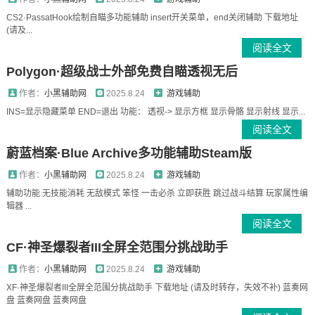
CS2·PassatHook绘制自瞄多功能辅助 insert开关菜单，end关闭辅助 下载地址
(请及...
阅读全文
Polygon·超级战士外部免费自瞄透视无后
作者：
小黑辅助网
2025.8.24
游戏辅助
INS=显示隐藏菜单 END=退出 功能： 透视-> 显示方框 显示骨骼 显示射线 显示...
阅读全文
蔚蓝档案·Blue Archive多功能辅助Steam版
作者：
小黑辅助网
2025.8.24
游戏辅助
辅助功能 无技能消耗 无敌模式 笨怪 一击必杀 立即获胜 跳过战斗结算 玩家属性编
辑器 ...
阅读全文
CF·神圣爆裂者III全屏全范围分挑战助手
作者：
小黑辅助网
2025.8.24
游戏辅助
XF·神圣爆裂者III全屏全范围分挑战助手 下载地址 (请及时转存，失效不补) 蓝奏网
盘 蓝奏网盘 蓝奏网盘