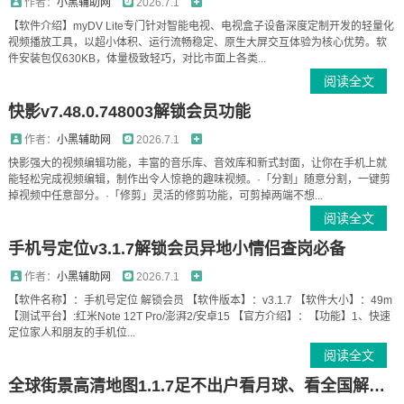
作者：
小黑辅助网
2026.7.1
【软件介绍】myDV Lite专门针对智能电视、电视盒子设备深度定制开发的轻量化
视频播放工具，以超小体积、运行流畅稳定、原生大屏交互体验为核心优势。软
件安装包仅630KB，体量极致轻巧，对比市面上各类...
阅读全文
快影v7.48.0.748003解锁会员功能
作者：
小黑辅助网
2026.7.1
快影强大的视频编辑功能，丰富的音乐库、音效库和新式封面，让你在手机上就
能轻松完成视频编辑，制作出令人惊艳的趣味视频。·「分割」随意分割，一键剪
掉视频中任意部分。·「修剪」灵活的修剪功能，可剪掉两端不想...
阅读全文
手机号定位v3.1.7解锁会员异地小情侣查岗必备
作者：
小黑辅助网
2026.7.1
【软件名称】：手机号定位 解锁会员 【软件版本】：v3.1.7 【软件大小】：49m
【测试平台】:红米Note 12T Pro/澎湃2/安卓15 【官方介绍】：【功能】1、快速
定位家人和朋友的手机位...
阅读全文
全球街景高清地图1.1.7足不出户看月球、看全国解锁VIP