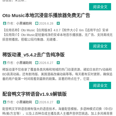
感信息，未去除...
阅读全文
Oto Music本地沉浸音乐播放器免费无广告
作者：
小黑辅助网
2026.6.28
【应用名称】Oto Music【应用版本】4.0.7【软件大小】6m【适用平台】安卓
【应用简介】Oto Music是轻量纯净的安卓本地音乐播放器，无广告、支持离线无
损音频播放。搭载12段均衡器、无缝播...
阅读全文
稀饭动漫_v5.4.2去广告纯净版
作者：
小黑辅助网
2026.6.27
稀饭动漫不仅收录了覆盖各类风格和地域的热门动漫资源，诸如日本的TV动画和
BD高清动画，还有剧场版、美国漫画改编动画等等。每天都有实时更新，确保追
番的用户能第一时间观看到最新的剧集。显著的特点在于，它提...
阅读全文
配音鸭文字转语音v1.9.9解锁版
作者：
小黑辅助网
2026.6.27
配音鸭文字转语音拥有强大的语音技术，海量配音模板，多语种模式切换（中/日/
韩/美/方言等），以及上百种合成主播及真人主播声音供您挑选，加上多风格背景