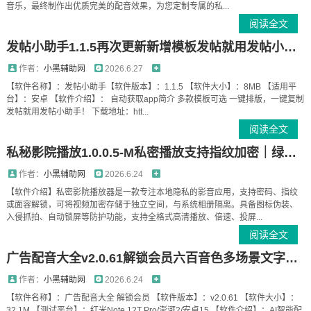
音乐，最终制作出优质完美的配音效果，为您定制专属的私...
阅读全文
发帖小助手1.1.5再次更新新增模板发帖就用发帖小助手
作者：
小黑辅助网
2026.6.27
【软件名称】：发帖小助手【软件版本】：1.1.5 【软件大小】：8MB 【适用平
台】：安卓 【软件介绍】： 自动获取app简介 多款模板可选 一键排版，一键复制
发帖就用发帖小助手！ 下载地址：htt...
阅读全文
私秘影院播放1.0.0.5-M私密播放支持指纹加密｜绿化版
作者：
小黑辅助网
2026.6.24
【软件介绍】私密影院播放器是一款专注本地隐私的影音应用，支持密码、指纹
或面容解锁，可将视频加密存储于独立空间，与系统相册隔离。具备图标伪装、
入侵抓拍、自动锁屏等防护功能，支持全格式高清播放、倍速、投屏...
阅读全文
广告配音大全v2.0.61解锁会员六百音色多场景文字转语音
作者：
小黑辅助网
2026.6.24
【软件名称】：广告配音大全 解锁会员 【软件版本】：v2.0.61 【软件大小】：
32.1M 【测试平台】：红米Note 12T Pro/澎湃2/安卓15 【软件介绍】：AI智能配