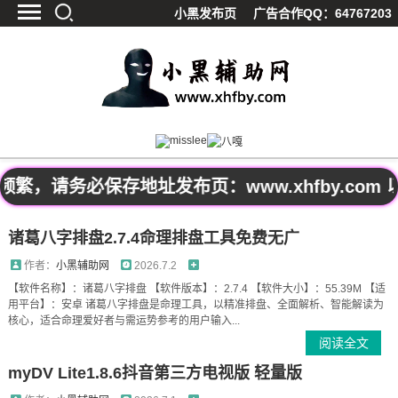
小黑发布页
广告合作QQ：64767203
首页
最新资讯
技术教程
游戏辅助
精品软件
请务必保存地址发布页：www.xhfby.com 
源码分享
资源宝库
诸葛八字排盘2.7.4命理排盘工具免费无广
黑料吃呱
作者：
小黑辅助网
2026.7.2
值得一看
【软件名称】：诸葛八字排盘 【软件版本】：2.7.4 【软件大小】：55.39M 【适
用平台】：安卓 诸葛八字排盘是命理工具，以精准排盘、全面解析、智能解读为
影视解析
核心，适合命理爱好者与需运势参考的用户输入...
站内公告
阅读全文
myDV Lite1.8.6抖音第三方电视版 轻量版